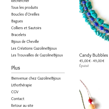
Rechercher
Tous les produits
Boucles d'Oreilles
Bagues
Colliers et Sautoirs
Bracelets
Bijoux de Cheville
Les Créations GazolineBijoux
Candy Bubbles 
Les Trouvailles de GazolineBijoux
45,00
€
- 49,00
€
Épuisé
Plus
Bienvenue chez GazolineBijoux
Lithothérapie
CGV
Contact
Retour au site