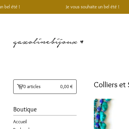
Je vous souhaite un bel été !
Colliers et
0 articles
0,00
€
Voir
le
panier
Boutique
-
Accueil