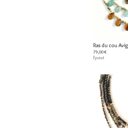
Ras du cou Avi
79,00
€
Épuisé