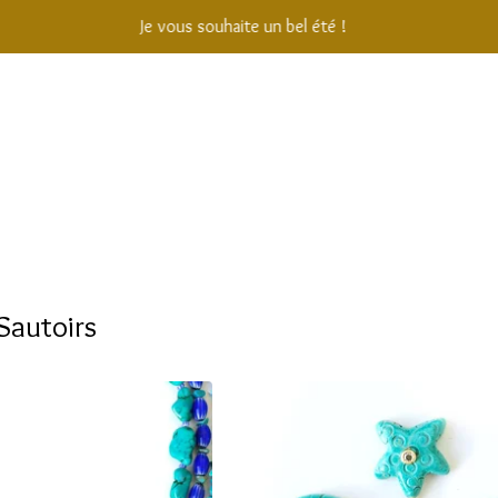
Je vous souhaite un bel été !
J
 Sautoirs