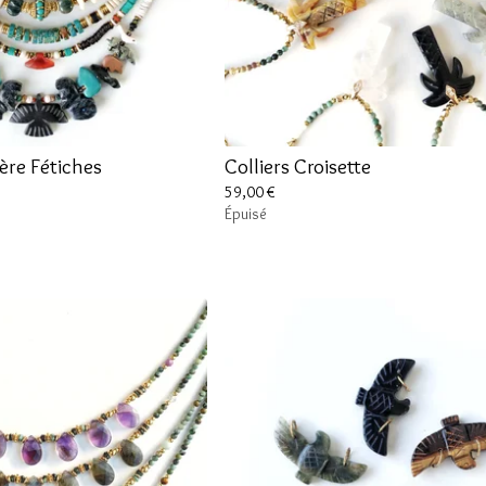
re Fétiches
Colliers Croisette
59,00
€
Épuisé