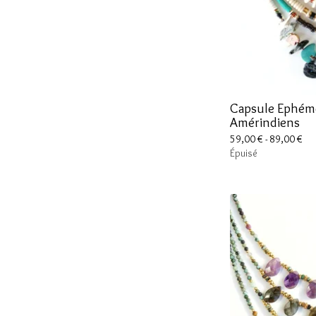
Capsule Ephémè
Amérindiens
59,00
€
- 89,00
€
Épuisé