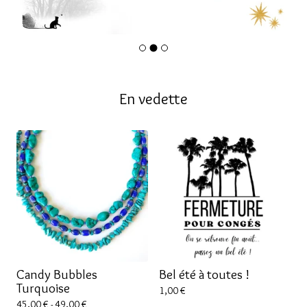
En vedette
Candy Bubbles
Bel été à toutes !
Turquoise
1,00
€
45,00
€
- 49,00
€