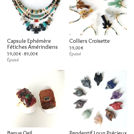
Capsule Ephémère
Colliers Croisette
Fétiches Amérindiens
59,00
€
59,00
€
- 89,00
€
Épuisé
Épuisé
Bague Oeil
Pendentif Loup Précieux