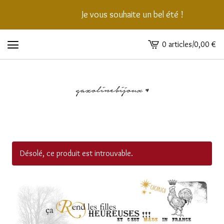
Je vous souhaite un bel été !
0 articles
/
0,00
€
Voir
le
panier
-
Désolé, ce produit est introuvable.