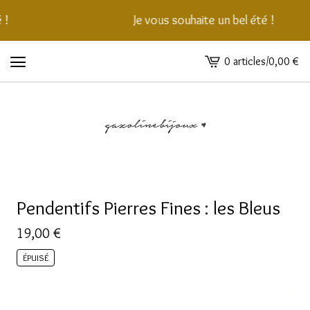
!
Je vous souhaite un bel été !
0 articles
/
0,00
€
Voir
le
panier
-
Pendentifs Pierres Fines : les Bleus
19,00
€
ÉPUISÉ