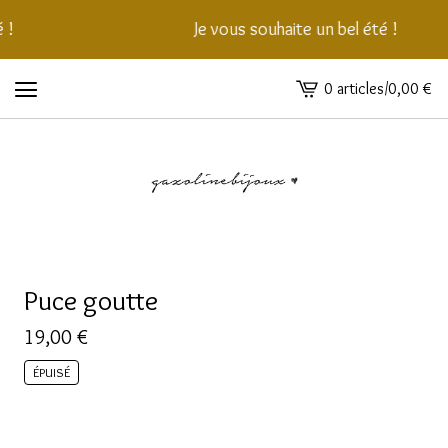
 !
Je vous souhaite un bel été !
0 articles
/
0,00
€
Voir
le
panier
-
Puce goutte
19,00
€
ÉPUISÉ