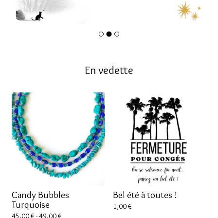
En vedette
Candy Bubbles
Bel été à toutes !
Turquoise
1,00
€
45,00
€
- 49,00
€