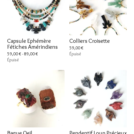
Capsule Ephémère
Colliers Croisette
Fétiches Amérindiens
59,00
€
59,00
€
- 89,00
€
Épuisé
Épuisé
Bague Oeil
Pendentif Loup Précieux