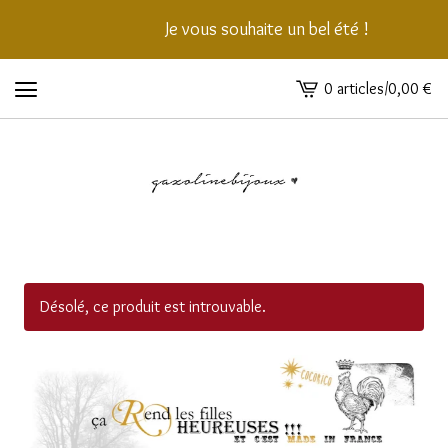
Je vous souhaite un bel été !
0 articles
/
0,00
€
Voir
le
panier
-
Désolé, ce produit est introuvable.