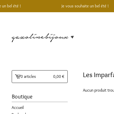
 un bel été !
Je vous souhaite un bel été !
Les Imparf
0 articles
0,00
€
Voir
le
Aucun produit tro
panier
Boutique
-
Accueil