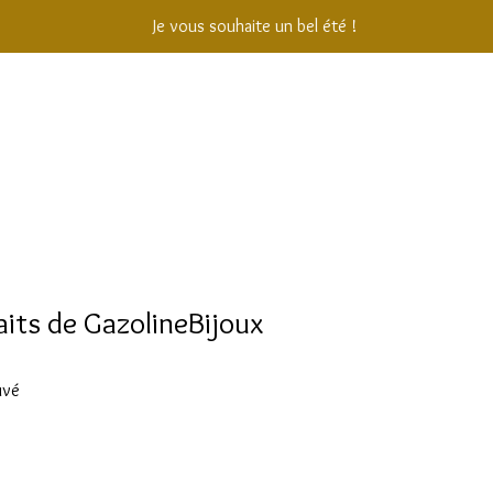
Je vous souhaite un bel été !
aits de GazolineBijoux
uvé